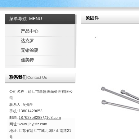
紧固件
菜单导航
MENU
产品中心
达克罗
无铬涂覆
佳美特
联系我们
Contact Us
公司名称：靖江市群盛表面处理有限公
司
联系人: 吴先生
手机: 13801429653
邮箱:
18762358288@163.com
网址: www.jjhyjstz.com
地址: 江苏省靖江市城北园区山南路21
号